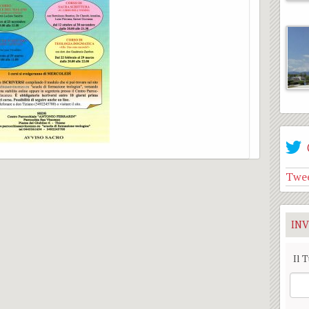
Twee
INV
Il 