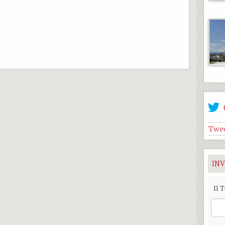
Twee
INV
Il 