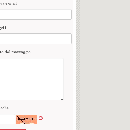
tua e-mail
etto
to del messaggio
tcha